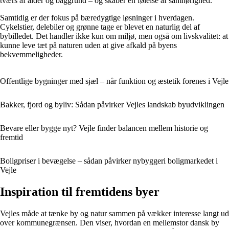
tværs af alder og baggrund – og skaber en følelse af samhørighed.
Samtidig er der fokus på bæredygtige løsninger i hverdagen.
Cykelstier, delebiler og grønne tage er blevet en naturlig del af
bybilledet. Det handler ikke kun om miljø, men også om livskvalitet: at
kunne leve tæt på naturen uden at give afkald på byens
bekvemmeligheder.
Offentlige bygninger med sjæl – når funktion og æstetik forenes i Vejle
Bakker, fjord og byliv: Sådan påvirker Vejles landskab byudviklingen
Bevare eller bygge nyt? Vejle finder balancen mellem historie og
fremtid
Boligpriser i bevægelse – sådan påvirker nybyggeri boligmarkedet i
Vejle
Inspiration til fremtidens byer
Vejles måde at tænke by og natur sammen på vækker interesse langt ud
over kommunegrænsen. Den viser, hvordan en mellemstor dansk by