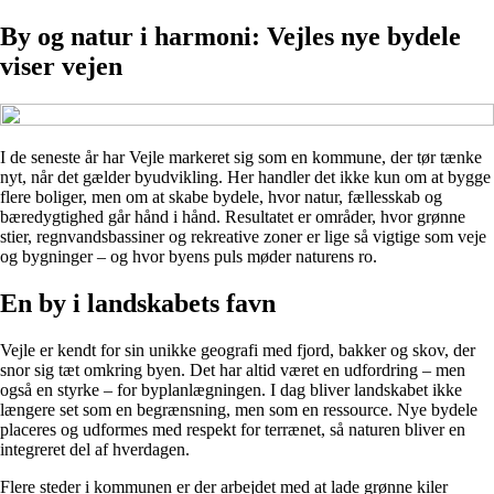
By og natur i harmoni: Vejles nye bydele
viser vejen
I de seneste år har Vejle markeret sig som en kommune, der tør tænke
nyt, når det gælder byudvikling. Her handler det ikke kun om at bygge
flere boliger, men om at skabe bydele, hvor natur, fællesskab og
bæredygtighed går hånd i hånd. Resultatet er områder, hvor grønne
stier, regnvandsbassiner og rekreative zoner er lige så vigtige som veje
og bygninger – og hvor byens puls møder naturens ro.
En by i landskabets favn
Vejle er kendt for sin unikke geografi med fjord, bakker og skov, der
snor sig tæt omkring byen. Det har altid været en udfordring – men
også en styrke – for byplanlægningen. I dag bliver landskabet ikke
længere set som en begrænsning, men som en ressource. Nye bydele
placeres og udformes med respekt for terrænet, så naturen bliver en
integreret del af hverdagen.
Flere steder i kommunen er der arbejdet med at lade grønne kiler