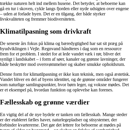
trække naturen helt ind mellem husene. Det betyder, at beboerne kan
gå en tur i skoven, cykle langs fjorden eller nyde udsigten over engene
– uden at forlade byen. Det er en tilgang, der både styrker
livskvaliteten og fremmer biodiversiteten.
Klimatilpasning som drivkraft
De seneste års fokus på klima og bæredygtighed har sat sit præg på
byudviklingen i Vejle. Regnvand håndteres i dag som en ressource
frem for et problem. I stedet for at lede vandet væk i rør, bliver det
synligt i landskabet – i form af søer, kanaler og grønne lavninger, der
både beskytter mod oversvømmelser og skaber smukke opholdsrum.
Denne form for klimatilpasning er ikke kun teknisk, men også æstetisk.
Vandet bliver en del af byens identitet, og de grønne områder fungerer
som naturlige samlingspunkter, hvor børn leger, og voksne mødes. Det
er et eksempel på, hvordan funktion og oplevelse kan forenes.
Fællesskab og grønne værdier
En vigtig del af de nye bydele er tanken om fællesskab. Mange steder
er der etableret fælles haver, naturlegepladser og stisystemer, der
forbinder kvartererne. Det gør det lettere for beboerne at mødes på