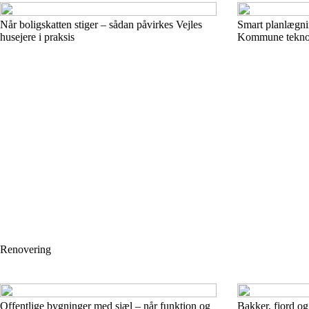
Når boligskatten stiger – sådan påvirkes Vejles
Smart planlægni
husejere i praksis
Kommune teknolo
Renovering
Offentlige bygninger med sjæl – når funktion og
Bakker, fjord og