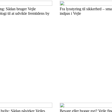
ng: Sådan bruger Vejle
Fra lysstyring til sikkerhed – sm
gi til at udvikle fremtidens by
indpas i Vejle
 byliv: Sådan påvirker Vejles
Bevare eller bygge nyt? Vejle fi