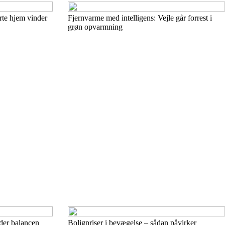
arte hjem vinder
Fjernvarme med intelligens: Vejle går forrest i
grøn opvarmning
nder balancen
Boligpriser i bevægelse – sådan påvirker