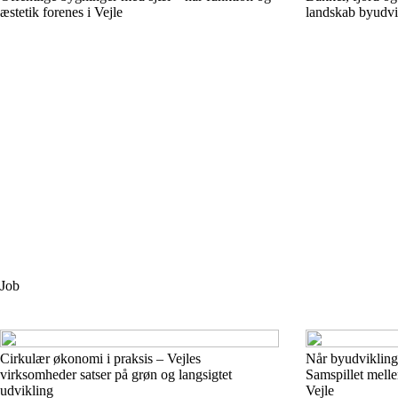
æstetik forenes i Vejle
landskab byudvi
Job
Cirkulær økonomi i praksis – Vejles
Når byudvikling 
virksomheder satser på grøn og langsigtet
Samspillet melle
udvikling
Vejle