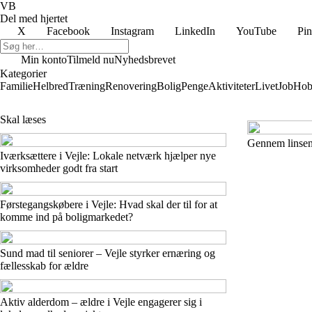
VB
Del med hjertet
X
Facebook
Instagram
LinkedIn
YouTube
Pin
Min konto
Tilmeld nu
Nyhedsbrevet
Kategorier
Familie
Helbred
Træning
Renovering
Bolig
Penge
Aktiviteter
Livet
Job
Hob
Skal læses
Gennem linsen:
Iværksættere i Vejle: Lokale netværk hjælper nye
virksomheder godt fra start
Førstegangskøbere i Vejle: Hvad skal der til for at
komme ind på boligmarkedet?
Sund mad til seniorer – Vejle styrker ernæring og
fællesskab for ældre
Aktiv alderdom – ældre i Vejle engagerer sig i